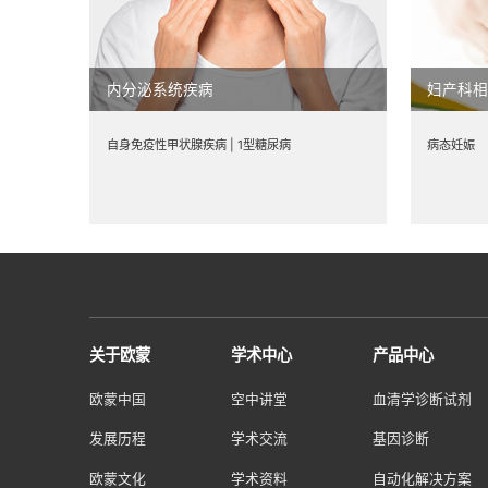
呼吸系统疾病
ANCA相关血管炎肺部受累
|
间质性肺病
|
肺动脉
高压
|
弥漫性肺泡出血
内分泌系统疾病