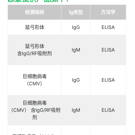
检测指标
Ig
类型
方法学
鼠弓形体
IgG
ELISA
鼠弓形体
IgM
ELISA
含
IgG/RF
吸附剂
巨细胞病毒
IgG
ELISA
（
CMV
）
巨细胞病毒
（
CMV
）
含
IgG/RF
吸附
IgM
ELISA
剂