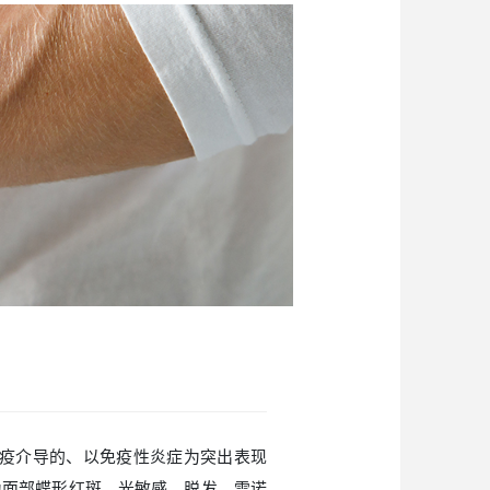
血清学诊断试剂
基
组织病