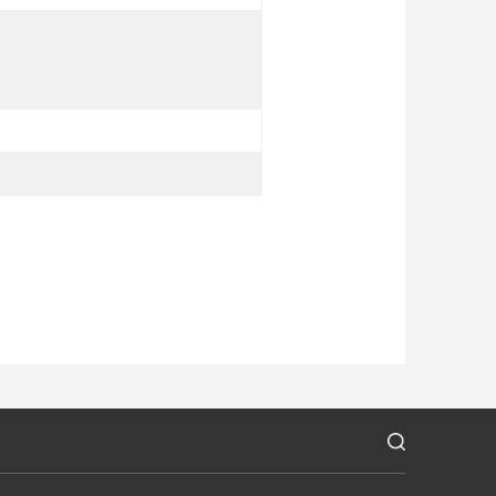
IgG
CLIA/ELISA
IgG
CLIA/ELISA
IgG
CLIA
IgG
CLIA
IgG
CLIA
IgG
CLIA/ELISA
IgG
CLIA/ELISA
IgG
CLIA
IgG
CLIA