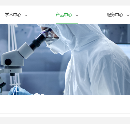
学术中心
产品中心