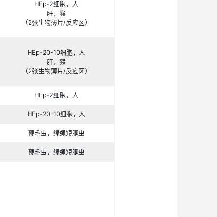
抗双链DNA（ds-DNA）抗体、抗心磷脂抗体/β2
s-DNA）抗体是诊断SLE的标记抗体之一，抗Sm抗体是
诊断以及规范治疗提供了重要的依据。
Ig类型
方法学
基质
HEp-2细胞，人
IgG
IIFT
肝，猴
（2张生物薄片/反应区