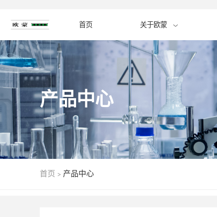
首页
关于欧蒙
产品中心