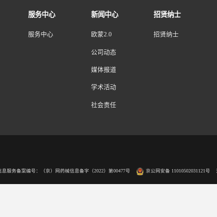
贝）、虾、蟹、
CCD
标
定制组合
（尘螨组合
1
（屋尘螨
/
粉尘螨）、猫毛、狗上皮、屋
曲霉
/
交链孢霉）、葎草、豚草、艾蒿、鸡蛋白、牛奶
记物、质控
总
IgE
抗交叉反应性糖类决定簇（
EUROLINE：欧蒙印迹法 ELISA：酶联免疫吸附法