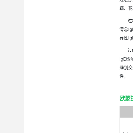
过敏性哮喘