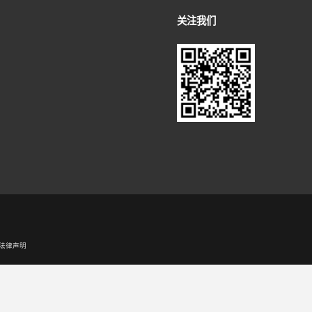
记物、质控带）
尘、蟑螂、霉菌组合
1
（点青霉
/
分枝孢霉
/
烟
IgE
EUR
、海鱼组合
1
（鳕鱼
/
龙虾
/
扇贝）、
CCD
标
带）
IgE
E
CCD
）抗体吸附剂