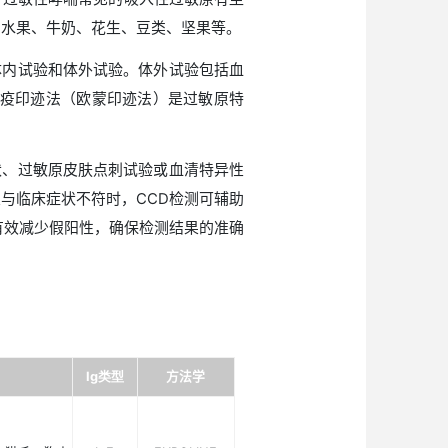
是指由过敏原引起和/或触发的一类哮喘。目前已有
分为吸入性和食物性过敏原。过敏性哮喘常见的吸入性
物性过敏原有鱼虾、鸡蛋、水果、牛奶、花生、豆类
敏原的基本方法，包括体内试验和体外试验。体外
高提示存在过敏的可能性。线性免疫印迹法（欧蒙印迹法）
敏原。
过敏原可诱发或加重症状、过敏原皮肤点刺试验或