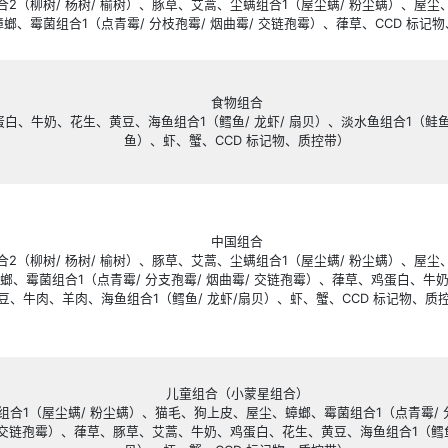
IgE检测至少一种过敏原呈阳性综合判断。当过
辨别交叉反应引起的假阳性。使用抗CCD抗体
性。
欧蒙提供产品如下：
检测指标
吸入组合
（树组合
2
（柳树
/
杨树
/
榆树）、豚草、艾蒿、尘螨组
皮、蟑螂、霉菌组合
1
（点青霉
/
分枝孢霉
/
烟曲霉
/