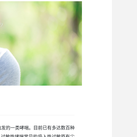
血清学诊断试剂
基
哮喘