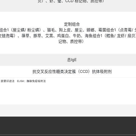
食物组合
（鸡蛋白、牛奶、花生、黄豆、海鱼组合
1
（鳕鱼
/
龙
鱼）、虾、蟹、
CCD
标
中国组合
（树组合
2
（柳树
/
杨树
/
榆树）、豚草、艾蒿、尘螨组
皮、蟑螂、霉菌组合
1
（点青霉
/
分支孢霉
/
烟曲霉
/
交
豆、牛肉、羊肉、海鱼组合
1
（鳕鱼
/
龙虾
/
扇贝
儿童组合（小蒙
（尘螨组合
1
（屋尘螨
/
粉尘螨）、猫毛、狗上皮、屋
曲霉
/
交链孢霉）、葎草、豚草、艾蒿、牛奶、鸡蛋白