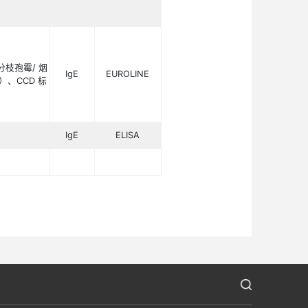
虾
/
扇贝）、淡水鱼组合
1
（鲑鱼
/
鲈鱼
/
鲤
IgE
EUR
记物、质控带）
合
1
（屋尘螨
/
粉尘螨）、屋尘、猫毛、狗上
IgE
EUR
链孢霉）、葎草、鸡蛋白、牛奶、花生、黄
）、虾、蟹、
CCD
标记物、质控带）
星组合）
尘、蟑螂、霉菌组合
1
（点青霉
/
分支孢霉
/
烟
IgE
EUR
、花生、黄豆、海鱼组合
1
（鳕鱼
/
龙虾
/
扇