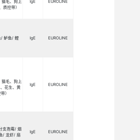
敏原特异性IgE检测阳性结果与临床症状不符时，CCD
吸附剂对标本进行预处理可有效减少假阳性，确保检测
Ig
类型
方
合
1
（屋尘螨
/
粉尘螨）、屋尘、猫毛、狗上
IgE
EUR
交链孢霉）、葎草、
CCD
标记物、质控带）